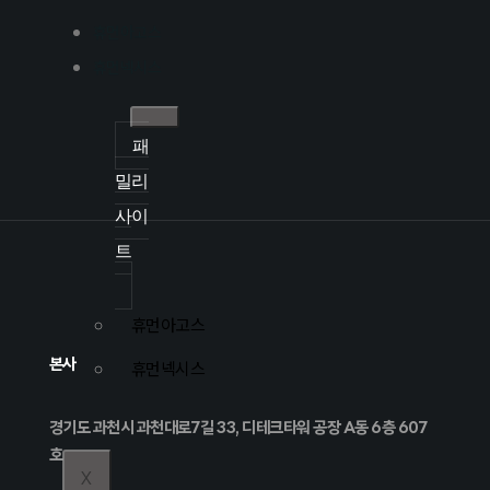
휴먼아고스
휴먼넥시스
패
밀리
사이
트
휴먼아고스
휴먼넥시스
본사
경기도 과천시 과천대로7길 33, 디테크타워 공장 A동 6층 607
호
X