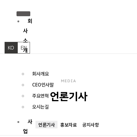
회
사
소
KO
EN
개
회사개요
MEDIA
CEO인사말
주요연혁
언론기사
오시는길
사
언론기사
홍보자료
공지사항
업