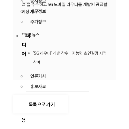
공시정보
업’을 수주하고 5G 모바일 라우터를 개발해 공급할
재무정보
예정이다.
주가정보
미
* 관련 뉴스
디
'5G 라우터' 개발 착수…지능형 초연결망 사업
어
참여
언론기사
홍보자료
공지사항
목록으로 가기
채
용